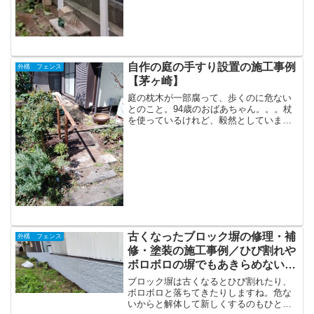
自作の庭の手すり設置の施工事例
外構 フェンス
【茅ヶ崎】
庭の枕木が一部腐って、歩くのに危ない
とのこと。94歳のおばあちゃん。。。杖
を使っているけれど、毅然としていま
す。凜とした佇まい。外構工事の業者に
相談したところ、...
古くなったブロック塀の修理・補
外構 フェンス
修・塗装の施工事例／ひび割れや
ボロボロの塀でもあきらめないで
【茅ヶ崎 平塚】
ブロック塀は古くなるとひび割れたり、
ボロボロと落ちてきたりしますね。危な
いからと解体して新しくするのもひとつ