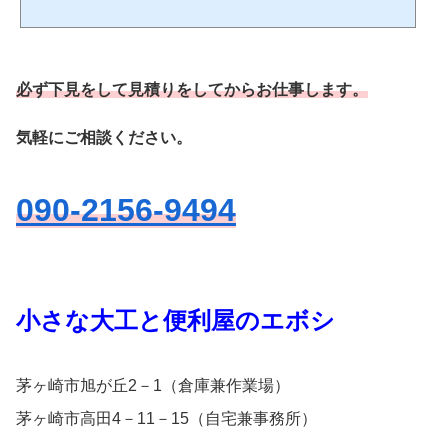
年配の方が多いので、そんなにおおげさじゃなくてなんとかしたいという相談が多
いです。だから昔ながらの木塀やラティスを加工して作ったり直したり、ブロック
塀を修理などの相談がきます。茅ヶ崎 藤沢 鎌倉 平塚 寒川 大磯など湘南エ
リアでお仕事しています。まずは気軽にご相談ください。090-2156-9494電話は朝7
時から夜8時くらいまで 土日も大丈夫です。 塀 モ...
必ず下見をして見積りをしてからお仕事します。
気軽にご相談ください。
090-2156-9494
小さな大工と便利屋のエボシ
茅ヶ崎市旭が丘2－1（倉庫兼作業場）
茅ヶ崎市高田4－11－15（自宅兼事務所）