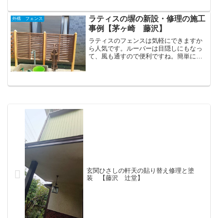
ですけど、まだまだ使えるなら、修理で
大丈夫かもしれま...
ラティスの塀の新設・修理の施工
外構 フェンス
事例【茅ヶ崎 藤沢】
ラティスのフェンスは気軽にできますか
ら人気です。ルーバーは目隠しにもなっ
て、風も通すので便利ですね。簡単に塀
を作りたいときはラティスのフェンスも
ひとつの選択肢で...
玄関ひさしの軒天の貼り替え修理と塗
装 【藤沢 辻堂】