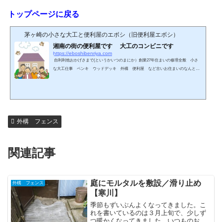
トップページに戻る
茅ヶ崎の小さな大工と便利屋のエボシ（旧便利屋エボシ）
湘南の街の便利屋です 大工のコンビニです
https://eboshibenriya.com
自利利他おかげさまで(というかいつのまにか）創業27年住まいの修理全般 小さ
な大工仕事 ペンキ ウッドデッキ 外構 便利屋 など古いお住まいのなんとか
して 業者さんが嫌がる小さな仕事にライフワークとして取り組んでいます。木造
住宅の修理の大工です。小さな仕事や修理こそ必要と感じ、27年前に便利屋エボシ
として始めました。どこに頼んでいいかわからない。。。ほんのささいなことだけ
ど。。。大きな工事じゃなくて、修理でなんとかしてほしい。。。そんなとき、気
軽にご相談ください。商売って、もっと人間くさくて、あ...
外構 フェンス
関連記事
庭にモルタルを敷設／滑り止め
外構 フェンス
【寒川】
季節もずいぶんよくなってきました。こ
れを書いているのは３月上旬で、少しず
つ暖かくなってきました。いつものお客