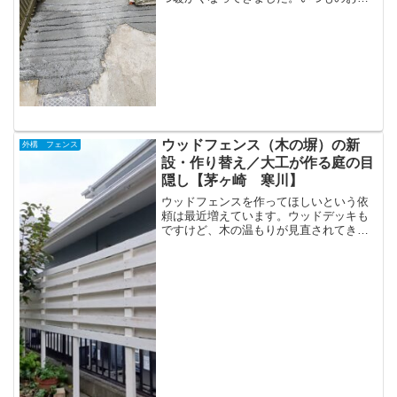
さん。久しぶりの声は懐かしく、元気そ
うです。庭という...
ウッドフェンス（木の塀）の新
外構 フェンス
設・作り替え／大工が作る庭の目
隠し【茅ヶ崎 寒川】
ウッドフェンスを作ってほしいという依
頼は最近増えています。ウッドデッキも
ですけど、木の温もりが見直されてきて
いるのだと感じています。ウッドフェン
スは目隠しにもな...