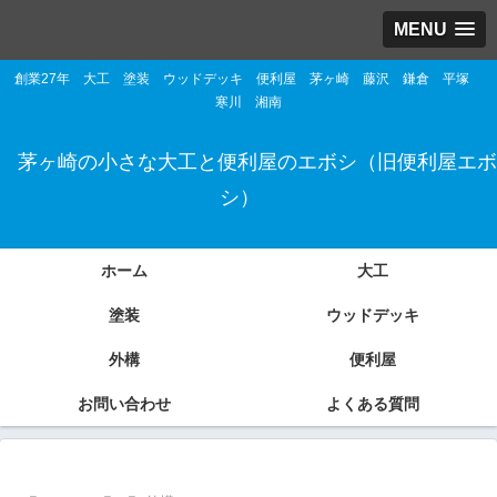
MENU
創業27年 大工 塗装 ウッドデッキ 便利屋 茅ヶ崎 藤沢 鎌倉 平塚
寒川 湘南
茅ヶ崎の小さな大工と便利屋のエボシ（旧便利屋エボ
シ）
ホーム
大工
塗装
ウッドデッキ
外構
便利屋
お問い合わせ
よくある質問