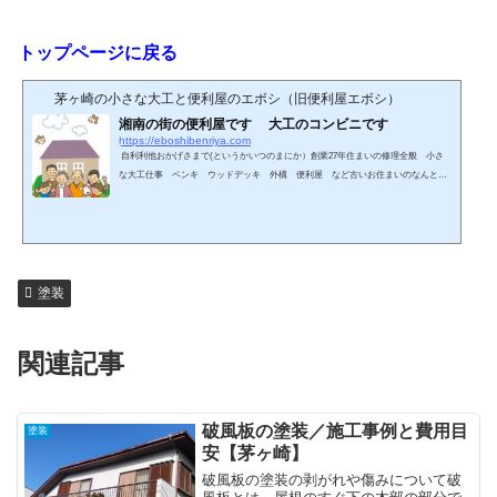
トップページに戻る
茅ヶ崎の小さな大工と便利屋のエボシ（旧便利屋エボシ）
湘南の街の便利屋です 大工のコンビニです
https://eboshibenriya.com
自利利他おかげさまで(というかいつのまにか）創業27年住まいの修理全般 小さ
な大工仕事 ペンキ ウッドデッキ 外構 便利屋 など古いお住まいのなんとか
して 業者さんが嫌がる小さな仕事にライフワークとして取り組んでいます。木造
住宅の修理の大工です。小さな仕事や修理こそ必要と感じ、27年前に便利屋エボシ
として始めました。どこに頼んでいいかわからない。。。ほんのささいなことだけ
ど。。。大きな工事じゃなくて、修理でなんとかしてほしい。。。そんなとき、気
軽にご相談ください。商売って、もっと人間くさくて、あ...
塗装
関連記事
破風板の塗装／施工事例と費用目
塗装
安【茅ヶ崎】
破風板の塗装の剥がれや傷みについて破