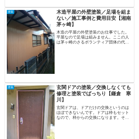
らせていただきま...
木造平屋の外壁塗装／足場を組ま
塗装
ない／施工事例と費用目安【湘南
茅ヶ崎】
木造の平屋の外壁塗装のお仕事でした。
平屋なので足場は組みません。ここの人
は茅ヶ崎のさるボランティア団体の代表
の方です。いつも自分たちではできない
ことを、私に紹介...
玄関ドアの塗装／交換しなくても
塗装
修理と塗装でばっちり【鎌倉 寒
川】
玄関ドアは、ドアだけの交換というのは
ほぼできないんです。ドアは枠もセット
なので、枠からの交換になります。そう
なると、枠の周りも壊したり調整が必要
で、大掛かりにな...