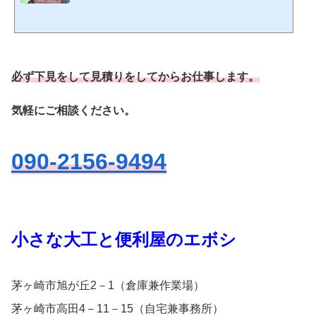
表 久保尚之私はウレタンやシリコンといった、きちんとした防水性の高い塗料
を使います。また、トタン用やカラーベスト用、住まいの中用など用途により塗料
を変えています。大きな会社は敬遠しがちですが、個人の私だからこそできること
があります。小さな塗装工事、部分的な塗装工事とかやっています。＊現在は傾斜
のある2階の屋根には年齢なのでもう登りません。１階...
必ず下見をして見積りをしてからお仕事します。
気軽にご相談ください。
090-2156-9494
小さな大工と便利屋のエボシ
茅ヶ崎市旭が丘2－1（倉庫兼作業場）
茅ヶ崎市高田4－11－15（自宅兼事務所）