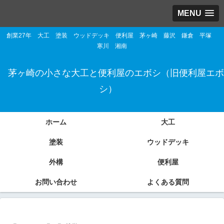
MENU
創業27年 大工 塗装 ウッドデッキ 便利屋 茅ヶ崎 藤沢 鎌倉 平塚
寒川 湘南
茅ヶ崎の小さな大工と便利屋のエボシ（旧便利屋エボ
シ）
ホーム
大工
塗装
ウッドデッキ
外構
便利屋
お問い合わせ
よくある質問