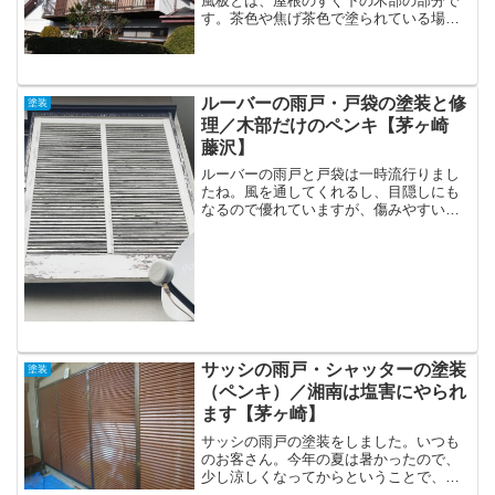
風板とは、屋根のすぐ下の木部の部分で
す。茶色や焦げ茶色で塗られている場合
が多いですね、あそこです。屋根の裏の
白い部分を軒天と...
ルーバーの雨戸・戸袋の塗装と修
塗装
理／木部だけのペンキ【茅ヶ崎
藤沢】
ルーバーの雨戸と戸袋は一時流行りまし
たね。風を通してくれるし、目隠しにも
なるので優れていますが、傷みやすいん
ですよね。だから早めの対応がいいで
す。木部や鉄部が先...
サッシの雨戸・シャッターの塗装
塗装
（ペンキ）／湘南は塩害にやられ
ます【茅ヶ崎】
サッシの雨戸の塗装をしました。いつも
のお客さん。今年の夏は暑かったので、
少し涼しくなってからということで、９
月も半ばになり、虫が鳴き始めたのでや