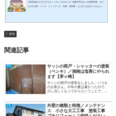
自利利他おかげさまで(というかいつのまにか）創業27年住まいの修理全般 小さ
な大工仕事 ペンキ ウッドデッキ 外構 便利屋 など古いお住まいのなんとか
して 業者さんが嫌がる小さな仕事にライフワークとして取り組んでいます。木造
住宅の修理の大工です。小さな仕事や修理こそ必要と感じ、27年前に便利屋エボシ
として始めました。どこに頼んでいいかわからない。。。ほんのささいなことだけ
ど。。。大きな工事じゃなくて、修理でなんとかしてほしい。。。そんなとき、気
軽にご相談ください。商売って、もっと人間くさくて、あ...
塗装
関連記事
サッシの雨戸・シャッターの塗装
塗装
（ペンキ）／湘南は塩害にやられ
ます【茅ヶ崎】
サッシの雨戸の塗装をしました。いつも
のお客さん。今年の夏は暑かったので、
少し涼しくなってからということで、９
月も半ばになり、虫が鳴き始めたのでや
らせていただきま...
外壁の種類と特徴／メンテナン
塗装
ス 小さな大工工事 塗装工事
プチリフォームご相談ください