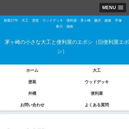
MENU
創業27年 大工 塗装 ウッドデッキ 便利屋 茅ヶ崎 藤沢 鎌倉 平塚
寒川 湘南
茅ヶ崎の小さな大工と便利屋のエボシ（旧便利屋エボ
シ）
ホーム
大工
塗装
ウッドデッキ
外構
便利屋
お問い合わせ
よくある質問