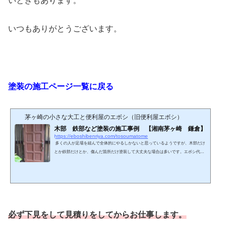
いときもあります。
いつもありがとうございます。
塗装の施工ページ一覧に戻る
茅ヶ崎の小さな大工と便利屋のエボシ（旧便利屋エボシ）
木部 鉄部など塗装の施工事例 【湘南茅ヶ崎 鎌倉】
https://eboshibenriya.com/tosoumatome
多くの人が足場を組んで全体的にやるしかないと思っているようですが、木部だけ
とか鉄部だけとか、傷んだ箇所だけ塗装して大丈夫な場合は多いです。エボシ代
表 久保尚之私はウレタンやシリコンといった、きちんとした防水性の高い塗料
を使います。また、トタン用やカラーベスト用、住まいの中用など用途により塗料
を変えています。大きな会社は敬遠しがちですが、個人の私だからこそできること
があります。小さな塗装工事、部分的な塗装工事とかやっています。＊現在は傾斜
のある2階の屋根には年齢なのでもう登りません。１階...
必ず下見をして見積りをしてからお仕事します。