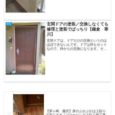
玄関ドアの塗装／交換しなくても
塗装
修理と塗装でばっちり【鎌倉 寒
川】
玄関ドアは、ドアだけの交換というのは
ほぼできないんです。ドアは枠もセット
なので、枠からの交換になります。そう
なると、枠の周りも壊したり調整が必要
で、大掛かりにな...
【茅ヶ崎 藤沢】床のぶかぶかは上貼り
で直ります／フローリング上貼り施工事