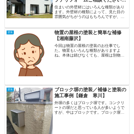
【湘南 茅ヶ崎 藤沢 鎌倉 寒
住まいの外壁材にはいろんな種類があり
川 平塚】
ます。外壁材の種類によって、見た目の
雰囲気がちがうのはもちろんですが、性
能や特徴がそれぞれあります。外壁の種
類によって、塗装...
物置の屋根の塗装と簡単な補修
塗装
【湘南藤沢】
今回は物置の屋根の塗装のお仕事でし
た。物置もいろんな種類がありますよ
ね。本体は錆びなくても、屋根は別物と
考えた方がいいんです。物置の屋根は鉄
製なので、錆びるし、...
ブロック塀の塗装／補修と塗装の
塗装
施工事例【鎌倉 寒川】
外塀の多くはブロック塀です。コンクリ
ートの塀だと思っている人が多いようで
すが、中はブロックです。ブロック塀は
塗装が剥がれたり、汚れが目立つとかっ
こうがよくないで...